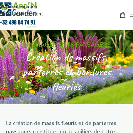
Skip to navigation
Skip to main content
AMÉNAGEMENTS PAYSAGERS
Création de massifs,
parterres et bordures
fleuries
La création de
massifs fleuris
et de
parterres
paysagers
constitue l’un des piliers de notre